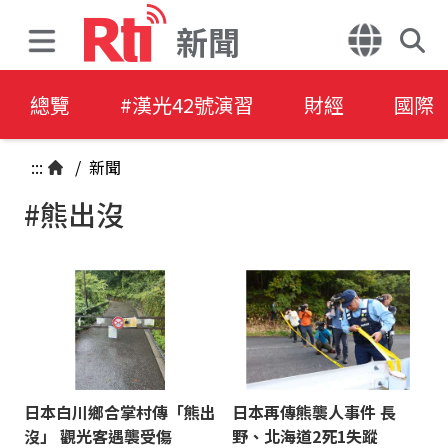
新聞
總覽
#漢光42號演習
財經
國際
:::
/
新聞
#熊出沒
日本白川鄉合掌村傳「熊出
日本再傳熊襲人事件 長
沒」 觀光客遇襲受傷
野、北海道2死1失蹤