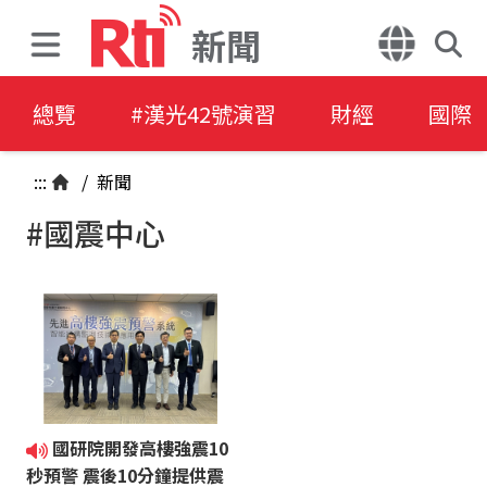
新聞
總覽
#漢光42號演習
財經
國際
:::
/
新聞
#國震中心
國研院開發高樓強震10
秒預警 震後10分鐘提供震