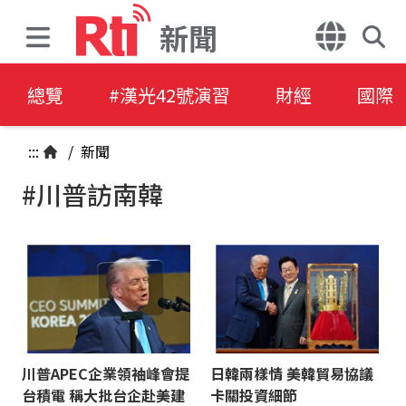
新聞
總覽
#漢光42號演習
財經
國際
:::
/
新聞
#川普訪南韓
川普APEC企業領袖峰會提
日韓兩樣情 美韓貿易協議
台積電 稱大批台企赴美建
卡關投資細節