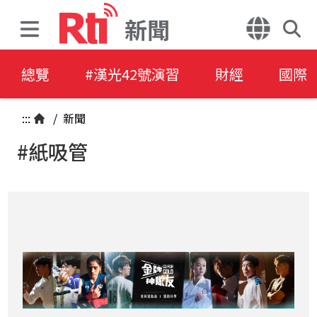
新聞
總覽
#漢光42號演習
財經
國際
:::
/
新聞
#紙吸管