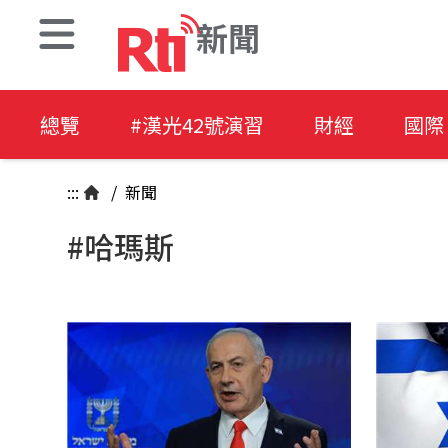
新聞
總覽
#漢光42號演習
財經
國際
:::
/
新聞
#哈瑪斯