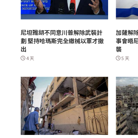
尼坦雅胡不同意川普解除武裝計
加薩解除
劃 堅持哈瑪斯完全繳械以軍才撤
事會晤
出
襲
4 天
5 天