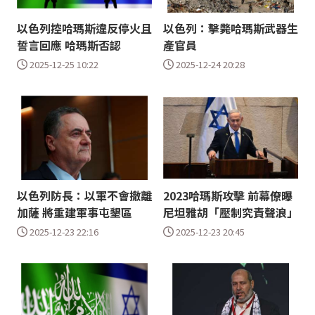
以色列控哈瑪斯違反停火且
以色列：擊斃哈瑪斯武器生
誓言回應 哈瑪斯否認
產官員
2025-12-25 10:22
2025-12-24 20:28
以色列防長：以軍不會撤離
2023哈瑪斯攻擊 前幕僚曝
加薩 將重建軍事屯墾區
尼坦雅胡「壓制究責聲浪」
2025-12-23 22:16
2025-12-23 20:45