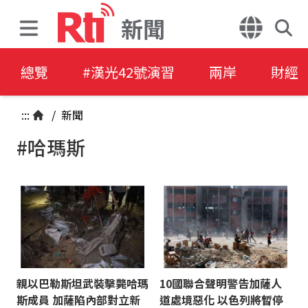
新聞
總覽
#漢光42號演習
兩岸
財經
:::
/
新聞
#哈瑪斯
親以巴勒斯坦武裝擊斃哈瑪
10國聯合聲明警告加薩人
斯成員 加薩陷內部對立新
道處境惡化 以色列將暫停