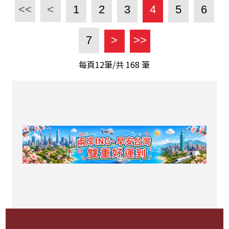
<<
<
1
2
3
4
5
6
7
>
>>
每頁12筆/共
168
筆