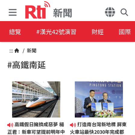
新聞
總覽
#漢光42號演習
財經
國際
:::
/
新聞
#高鐵南延
高鐵假日擁擠成惡夢 楊
打造南台灣新地標 屏東
正君：新車可望提前明年中
火車站最快2030年完成都