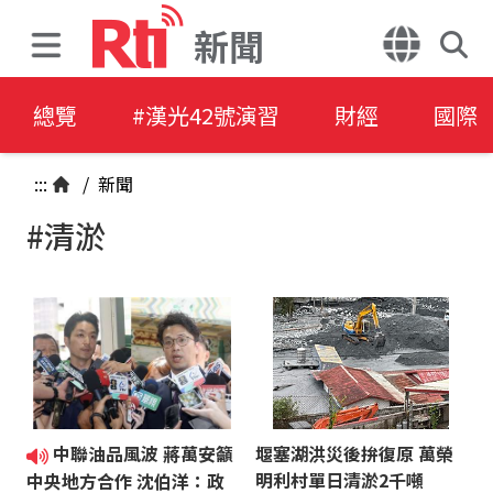
新聞
總覽
#漢光42號演習
財經
國際
:::
/
新聞
#清淤
中聯油品風波 蔣萬安籲
堰塞湖洪災後拚復原 萬榮
明利村單日清淤2千噸
中央地方合作 沈伯洋：政