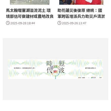
馬太鞍堰塞湖溢流泥土 環
助花蓮災後復原 總統：國
境部估可做建材或農地改良
軍跨區增派兵力助災戶清淤
2025-09-28 18:44
2025-09-26 13:47