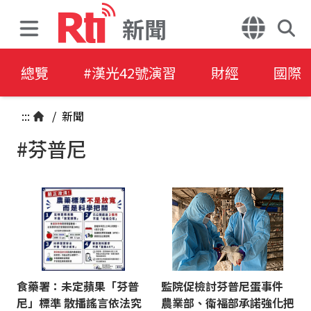
新聞
總覽
#漢光42號演習
財經
國際
:::
/
新聞
#芬普尼
食藥署：未定蘋果「芬普
監院促檢討芬普尼蛋事件
尼」標準 散播謠言依法究
農業部、衛福部承諾強化把