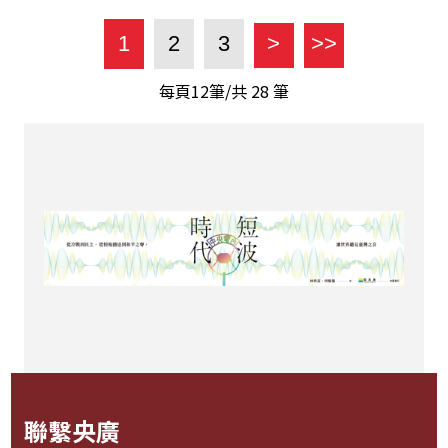
1
2
3
>
>>
每頁12筆/共
28
筆
聯繫央廣