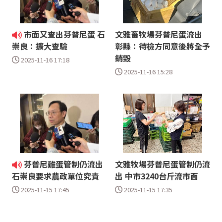
市面又查出芬普尼蛋 石
文雅畜牧場芬普尼蛋流出
彰縣：待檢方同意後將全予
崇良：擴大查驗
銷毀
2025-11-16 17:18
2025-11-16 15:28
芬普尼雞蛋管制仍流出
文雅牧場芬普尼蛋管制仍流
出 中市3240台斤流市面
石崇良要求農政單位究責
2025-11-15 17:35
2025-11-15 17:45