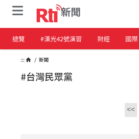
新聞
總覽
#漢光42號演習
財經
國際
:::
/
新聞
#台灣民眾黨
<<