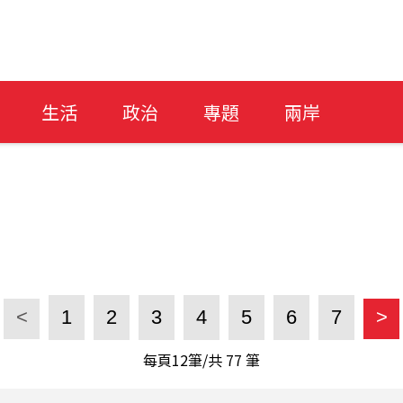
生活
政治
專題
兩岸
<
1
2
3
4
5
6
7
>
每頁12筆/共
77
筆