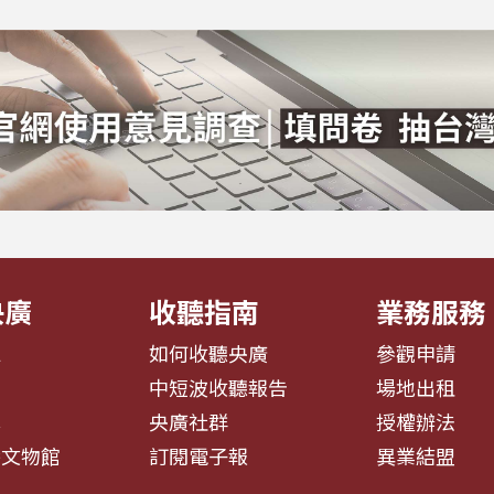
央廣
收聽指南
業務服務
息
如何收聽央廣
參觀申請
告
中短波收聽報告
場地出租
募
央廣社群
授權辦法
播文物館
訂閱電子報
異業結盟