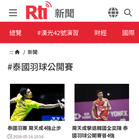
新聞
總覽
#漢光42號演習
財經
國際
:::
/
新聞
#泰國羽球公開賽
泰國羽賽 周天成4強止步
周天成擊退韓國全奕陳 泰
國羽球公開賽晉4強
2026-05-16 20:56