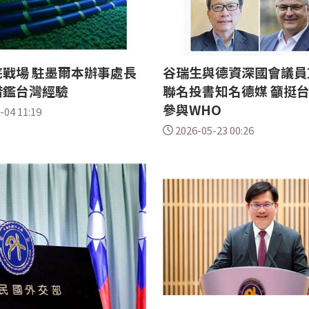
戰場 駐墨爾本辦事處長
谷瑞生與德資深國會議員
借鑑台灣經驗
聯名投書知名德媒 籲挺
參與WHO
-04 11:19
2026-05-23 00:26