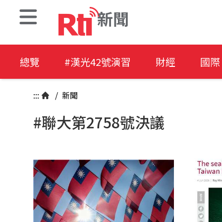
新聞
總覽
#漢光42號演習
財經
國際
:::
/
新聞
#聯大第2758號決議