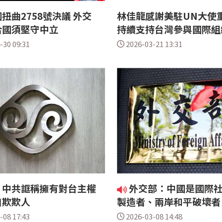
扭曲2758號決議 外交
林佳龍感謝美駐UN大使
合國須堅守中立
持續支持台灣參與國際組
-30 09:31
2026-03-21 13:31
：中共誆稱擁有對台主權
外交部：中國是國際
自欺欺人
製造者、兩岸和平破壞者
-08 17:43
2026-03-08 14:48