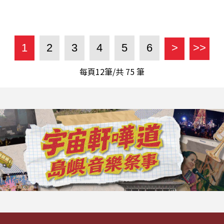
1
2
3
4
5
6
>
>>
每頁12筆/共
75
筆