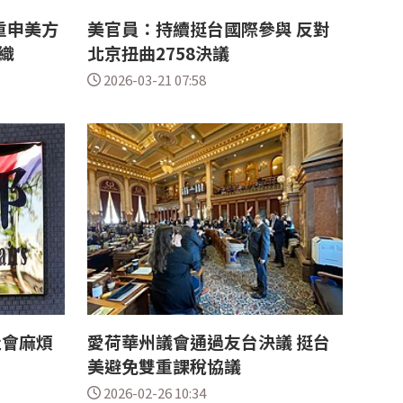
重申美方
美官員：持續挺台國際參與 反對
織
北京扭曲2758決議
2026-03-21 07:58
社會麻煩
愛荷華州議會通過友台決議 挺台
美避免雙重課稅協議
2026-02-26 10:34