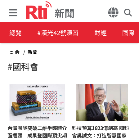
新聞
總覽
#漢光42號演習
財經
國際
:::
/
新聞
#國科會
台灣團隊突破二維半導體介
科技預算1823億創高 國科
面瓶頸 成果登國際頂尖期
會吳誠文：打造智慧國家