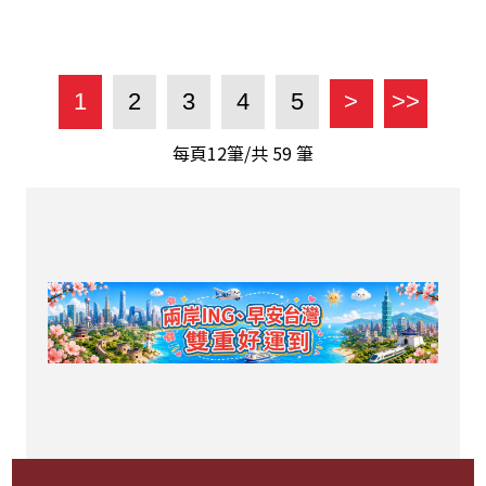
1
2
3
4
5
>
>>
每頁12筆/共
59
筆