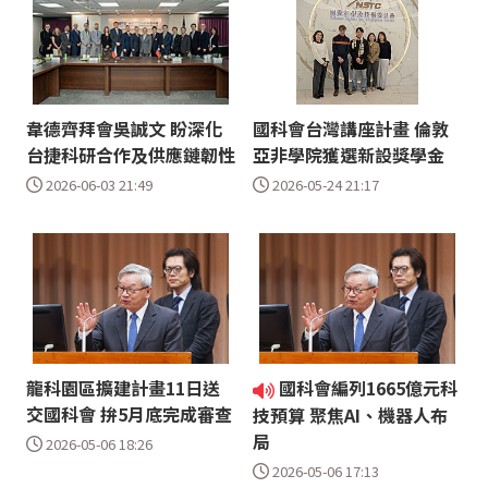
韋德齊拜會吳誠文 盼深化
國科會台灣講座計畫 倫敦
台捷科研合作及供應鏈韌性
亞非學院獲選新設獎學金
2026-06-03 21:49
2026-05-24 21:17
龍科園區擴建計畫11日送
國科會編列1665億元科
交國科會 拚5月底完成審查
技預算 聚焦AI、機器人布
局
2026-05-06 18:26
2026-05-06 17:13