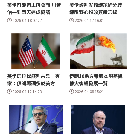
美伊可能週末再會面 川普
美伊談判就核議題陷分歧
估一到兩天達成協議
縮限野心盼改簽備忘錄
2026-04-18 07:27
2026-04-17 16:01
美伊馬拉松談判未果 專
伊朗10點方案版本現差異
家：伊朗籌碼多於美方
停火後續發展一覽
2026-04-12 14:23
2026-04-08 15:21