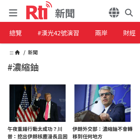
新聞
總覽
#漢光42號演習
兩岸
財經
:::
/
新聞
#濃縮鈾
午夜重錘行動太成功？川
伊朗外交部：濃縮鈾不會轉
普：挖出伊朗核塵漫長且困
移到任何地方