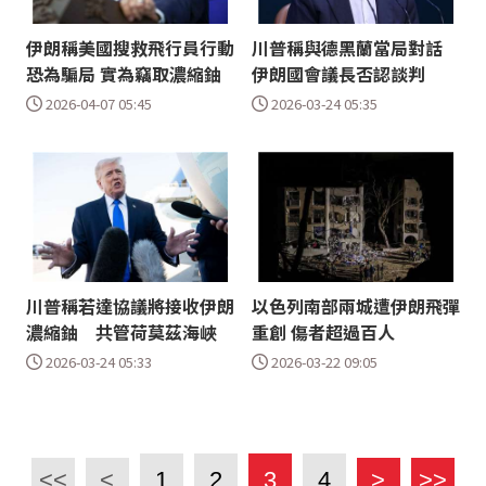
伊朗稱美國搜救飛行員行動
川普稱與德黑蘭當局對話
恐為騙局 實為竊取濃縮鈾
伊朗國會議長否認談判
2026-04-07 05:45
2026-03-24 05:35
川普稱若達協議將接收伊朗
以色列南部兩城遭伊朗飛彈
濃縮鈾 共管荷莫茲海峽
重創 傷者超過百人
2026-03-24 05:33
2026-03-22 09:05
<<
<
1
2
3
4
>
>>