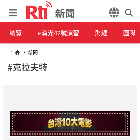
新聞
總覽
#漢光42號演習
財經
國際
:::
/
新聞
#克拉夫特