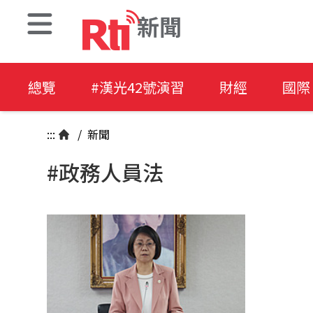
新聞
總覽
#漢光42號演習
財經
國際
:::
/
新聞
#政務人員法