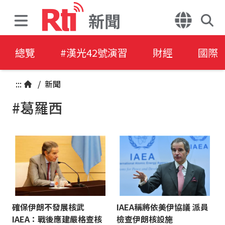
新聞
總覽
#漢光42號演習
財經
國際
:::
/
新聞
#葛羅西
確保伊朗不發展核武
IAEA稱將依美伊協議 派員
IAEA：戰後應建嚴格查核
檢查伊朗核設施