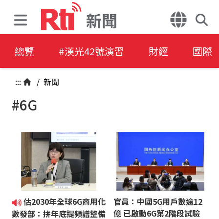
新聞
總覽
#漢光42號演習
財經
國際
:::
/
新聞
#6G
估2030年全球6G商用化
官員：中國5G用戶數逾12
億 已啟動6G第2階段試驗
數發部：拚年底提頻譜整備