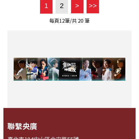
1
2
>
>>
每頁12筆/共
20
筆
聯繫央廣