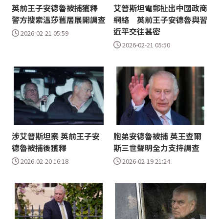
英前王子安德魯被捕獲釋
艾普斯坦電郵扯出中國政商
警方搜索溫莎舊居展開調查
網絡 英前王子安德魯與習
近平交往甚密
2026-02-21 05:59
2026-02-21 05:50
涉艾普斯坦案 英前王子安
胞弟安德魯被捕 英王查爾
德魯被捕後獲釋
斯三世聲明全力支持調查
2026-02-20 16:18
2026-02-19 21:24