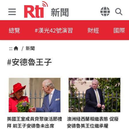
新聞
總覽
#漢光42號演習
財經
國際
:::
/
新聞
#安德魯王子
英國王室成員齊聚復活節禮
澳洲紐西蘭相繼表態 促廢
拜 前王子安德魯未出席
安德魯英王位繼承權