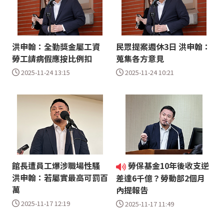
洪申翰：全勤獎金屬工資
民眾提案週休3日 洪申翰：
勞工請病假應按比例扣
蒐集各方意見
2025-11-24 13:15
2025-11-24 10:21
館長遭員工爆涉職場性騷
勞保基金10年後收支逆
洪申翰：若屬實最高可罰百
差達6千億？勞動部2個月
萬
內提報告
2025-11-17 12:19
2025-11-17 11:49