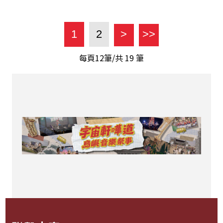
1
2
>
>>
每頁12筆/共
19
筆