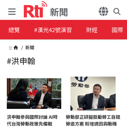
新聞
總覽
#漢光42號演習
財經
國際
:::
/
新聞
#洪申翰
洪申翰參與國際討論 AI時
勞動部正研擬鼓勵勞工自提
代台灣勞動政策先備戰
勞退方案 盼增誘因與動機