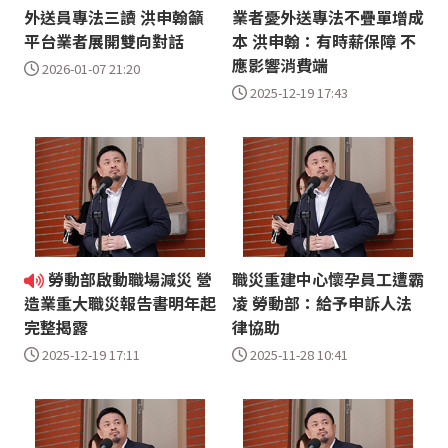
外送員專法三讀 洪申翰籲
業者憂外送專法不疊單增成
平台業者展開雙向對話
本 洪申翰：有時薪保障 不
應影響消費端
2026-01-07 21:20
2025-12-19 17:43
勞動部啟動職場減災 營
職災重建中心懷孕員工遭霸
凌 勞動部：給予申訴人法
造業重大職災報告書明年起
律協助
完整揭露
2025-11-28 10:41
2025-12-19 17:11