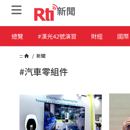
新聞
總覽
#漢光42號演習
財經
國際
:::
/
新聞
#汽車零組件