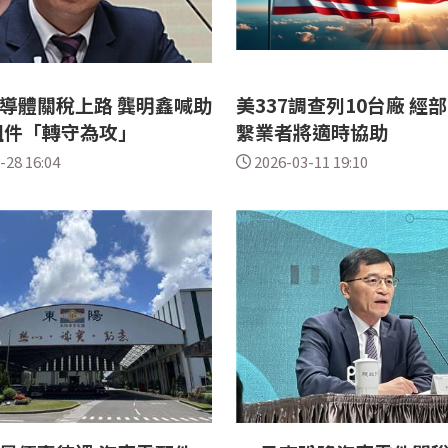
半導體關稅上路 龔明鑫喊助
美337調查列10台廠 經
組件「轉守為攻」
繫業者將適時協助
-28 16:04
2026-03-11 19:10