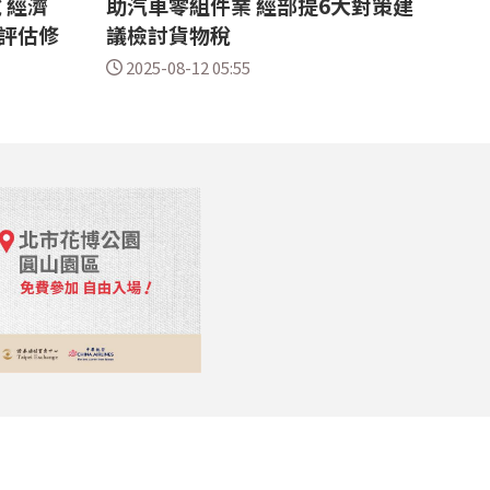
 經濟
助汽車零組件業 經部提6大對策建
評估修
議檢討貨物稅
2025-08-12 05:55