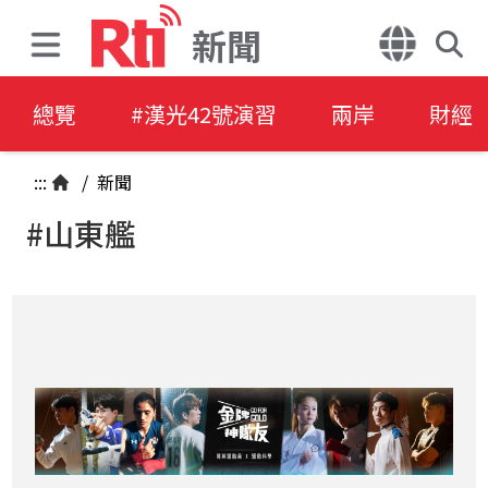
新聞
總覽
#漢光42號演習
兩岸
財經
:::
/
新聞
#山東艦