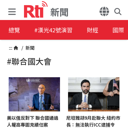
新聞
總覽
#漢光42號演習
財經
國際
:::
/
新聞
#聯合國大會
美以俄反對下 聯合國通過
尼坦雅胡9月赴聯大 紐約市
人權高專圖克續任案
長：無法執行ICC逮捕令