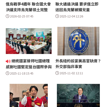
俄烏戰爭4週年 聯合國大會
聯大通過決議 要求俄立即
決議支持烏克蘭領土完整
送回烏克蘭被擄兒童
2026-02-25 07:45
2025-12-04 12:26
總統國宴接待吐國總理
外長紐約設宴美高官缺席？
外交部指非事實
感謝吐國堅定挺台國際參與
2025-11-02 12:11
2025-11-18 15:45