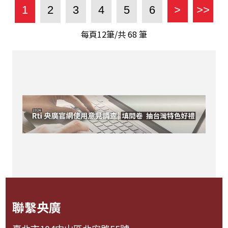
1
2
3
4
5
6
>
>>
每頁12筆/共
68
筆
聯繫央廣