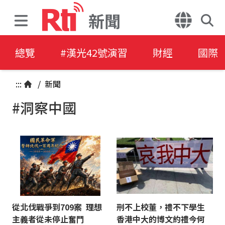
新聞
總覽
#漢光42號演習
財經
國際
:::
/
新聞
#洞察中國
從北伐戰爭到709案 理想
刑不上校董，禮不下學生
主義者從未停止奮鬥
香港中大的博文約禮今何