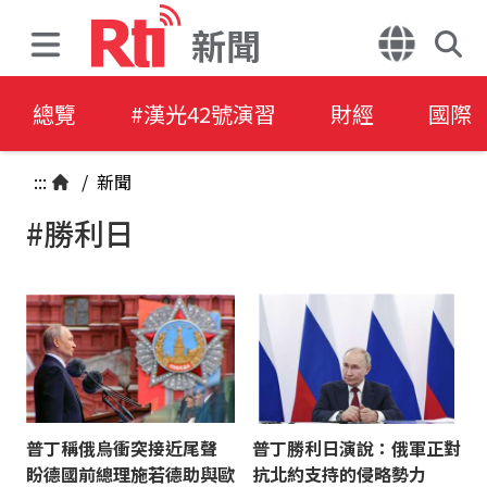
新聞
總覽
#漢光42號演習
財經
國際
:::
/
新聞
#勝利日
普丁稱俄烏衝突接近尾聲
普丁勝利日演說：俄軍正對
盼德國前總理施若德助與歐
抗北約支持的侵略勢力