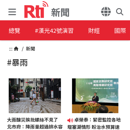
新聞
總覽
#漢光42號演習
財經
國際
:::
/
新聞
#暴雨
大雨釀災挨批螺絲不見了
卓榮泰：緊密監控各地
北市府：降雨量超過排水容
堰塞湖情形 盼治水預算速