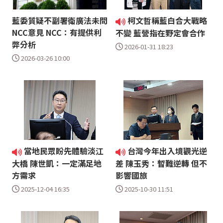
藍委質疑不副署衛廣法未問
柯文哲稱藍白合大戰略
NCC意見 NCC：有提供利
不變 藍營指在野定會合作
弊分析
2026-01-31 18:23
2026-03-26 10:00
當地民眾盼先體驗淡江
台灣今年出入境觀光逆
大橋 陳世凱：一定滿足地
差 陳玉秀：暫難逆轉 但不
方需求
影響國旅
2025-12-04 16:35
2025-10-30 11:51