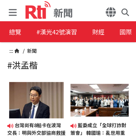
新聞
總覽
#漢光42號演習
財經
國際
:::
/
新聞
#洪孟楷
台灣尚有8船卡在波灣
藍委成立「全球打詐對
交長：明與外交部協商救援
策會」 韓國瑜：亂世用重