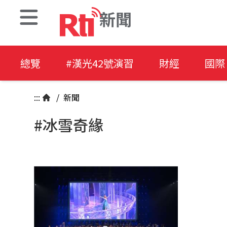
新聞
總覽
#漢光42號演習
財經
國際
:::
/
新聞
#冰雪奇緣