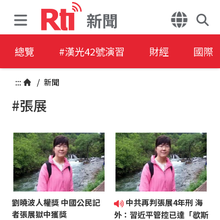
新聞
總覽
#漢光42號演習
財經
國際
:::
/
新聞
#張展
劉曉波人權獎 中國公民記
中共再判張展4年刑 海
者張展獄中獲獎
外：習近平管控已達「歇斯