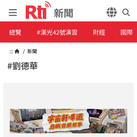
新聞
總覽
#漢光42號演習
財經
國際
:::
/
新聞
#劉德華