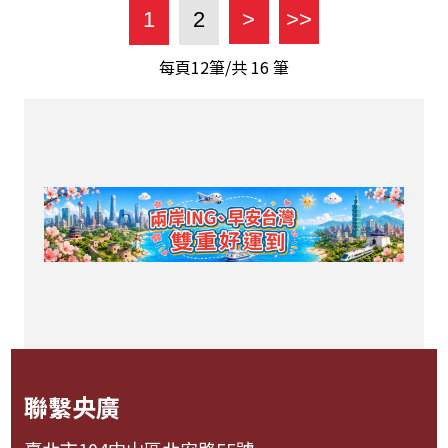
1
2
>
>>
每頁12筆/共
16
筆
聯繫央廣