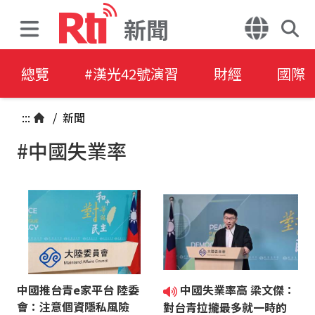
新聞
總覽
#漢光42號演習
財經
國際
:::
/
新聞
#中國失業率
中國推台青e家平台 陸委
中國失業率高 梁文傑：
會：注意個資隱私風險
對台青拉攏最多就一時的