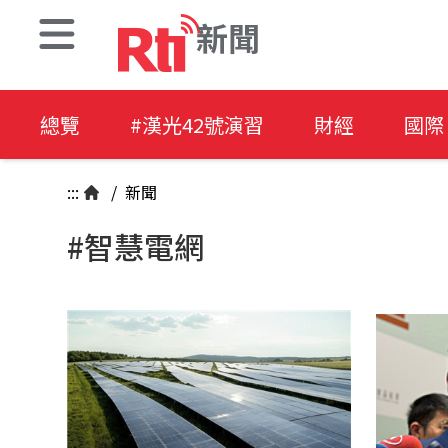
新聞
總覽
#漢光42號演習
財經
國際
:::
/
新聞
#智慧電網