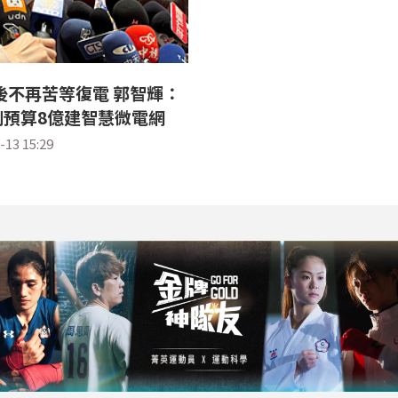
後不再苦等復電 郭智輝：
別預算8億建智慧微電網
-13 15:29