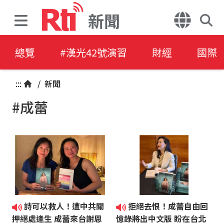
新聞
總覽
#漢光42號演習
財經
國際
:::
/
新聞
#成蕾
詩可以救人！遭中共關
拒絕去恨！成蕾自由回
押絕處逢生 成蕾來台謝恩
憶錄將出中文版 盼在台北