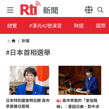
新聞
總覽
#漢光42號演習
財經
國際
:::
/
新聞
#日本首相選舉
日本特別國會明召開 高市
高市早苗的「安倍路
早苗連任首相
線」：鞏固日美、對中求