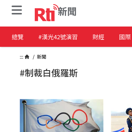
新聞
總覽
#漢光42號演習
財經
國際
:::
/
新聞
#制裁白俄羅斯