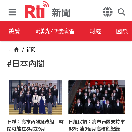
新聞
總覽
#漢光42號演習
財經
國際
:::
/
新聞
#日本內閣
日媒：高市內閣擬改組 時
日經民調：高市內閣支持率
間可能在8月或9月
68％ 連9個月高檔創紀錄