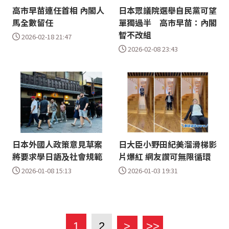
高市早苗連任首相 內閣人
日本眾議院選舉自民黨可望
馬全數留任
單獨過半 高市早苗：內閣
暫不改組
2026-02-18 21:47
2026-02-08 23:43
日本外國人政策意見草案
日大臣小野田紀美溜滑梯影
將要求學日語及社會規範
片爆紅 網友讚可無限循環
2026-01-08 15:13
2026-01-03 19:31
1
2
>
>>