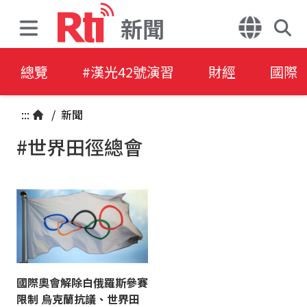
新聞
總覽
#漢光42號演習
財經
國際
:::
/
新聞
#世界田徑總會
國際奧會解除白俄羅斯參賽
限制 烏克蘭抗議、世界田