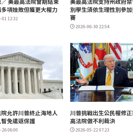
／ 美最高法院會期結束
美最高法院支持州政府禁
遇多項挫敗但獲更大權力
別學生須依生理性別參加
賽
-01 12:32
2026-06-30 22:54
法院允許川普終止海地人
川普挑戰出生公民權修正
人暫免遣返保護
高法院做不利裁決
-26 06:00
2026-05-22 07:23