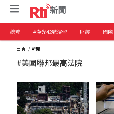
新聞
總覽
#漢光42號演習
財經
國際
:::
/
新聞
#美國聯邦最高法院