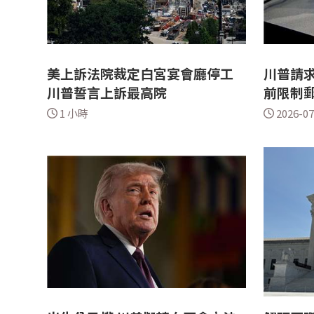
美上訴法院裁定白宮宴會廳停工
川普請求
川普誓言上訴最高院
前限制
1 小時
2026-07