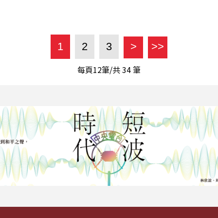
1
2
3
>
>>
每頁12筆/共
34
筆