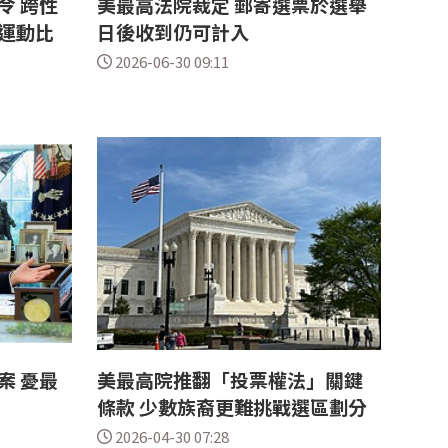
令 跨性
美最高法院裁定 郵寄選票於選舉
運動比
日後收到仍可計入
2026-06-30 09:11
案 憂最
美最高院推翻「投票權法」關鍵
條款 少數族裔更難挑戰選區劃分
2026-04-30 07:28