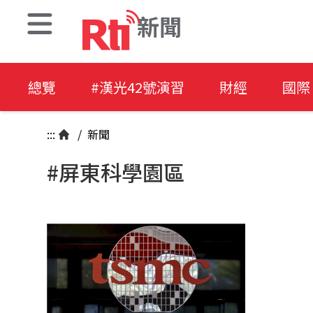
新聞
總覽
#漢光42號演習
財經
國際
:::
/
新聞
#屏東科學園區