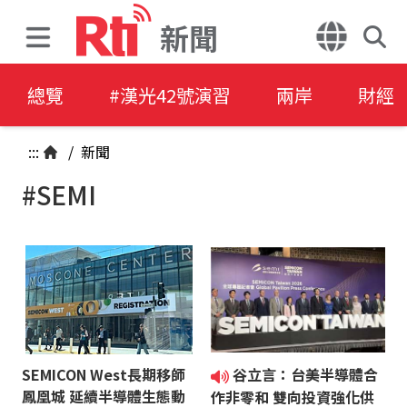
新聞
總覽
#漢光42號演習
兩岸
財經
:::
/
新聞
#SEMI
SEMICON West長期移師
谷立言：台美半導體合
鳳凰城 延續半導體生態動
作非零和 雙向投資強化供