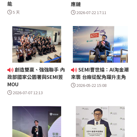
能
應鏈
5 天
2026-07-22 17:11
創造雙贏、強強聯手 內
SEMI曹世綸：AI淘金潮
政部國家公園署與SEMI簽
來襲 台廠從配角躍升主角
MOU
2026-05-22 15:08
2026-07-07 12:13