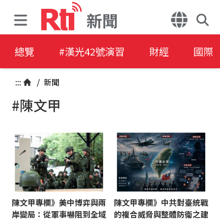
新聞
總覽
#漢光42號演習
財經
國際
:::
/
新聞
#陳文甲
陳文甲專欄》美中博弈與兩
陳文甲專欄》中共對臺統戰
岸變局：從軍事嚇阻到全域
的複合威脅與整體防衛之建