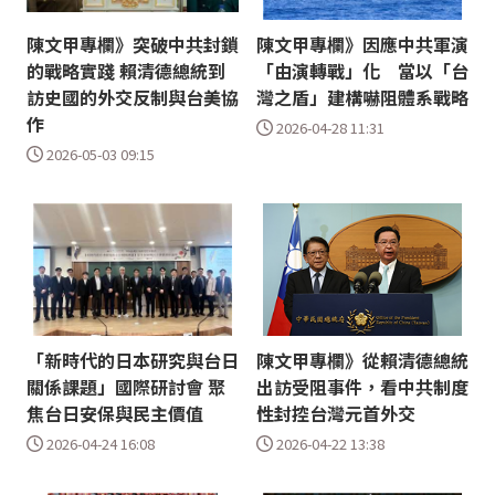
陳文甲專欄》突破中共封鎖
陳文甲專欄》因應中共軍演
的戰略實踐 賴清德總統到
「由演轉戰」化 當以「台
訪史國的外交反制與台美協
灣之盾」建構嚇阻體系戰略
作
2026-04-28 11:31
2026-05-03 09:15
「新時代的日本研究與台日
陳文甲專欄》從賴清德總統
關係課題」國際研討會 聚
出訪受阻事件，看中共制度
焦台日安保與民主價值
性封控台灣元首外交
2026-04-24 16:08
2026-04-22 13:38