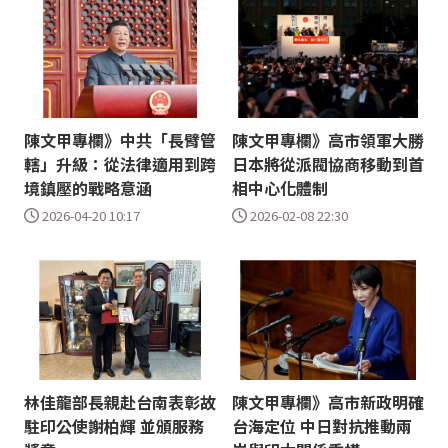
陳文甲專欄》中共「長臂管
陳文甲專欄》高市領軍大勝
轄」升級：從法律適用到跨
日本將從派閥協商移動到首
境鎮壓的戰略意涵
相中心化體制
2026-04-20 10:17
2026-02-08 22:30
林佳龍部長親赴台南表彰故
陳文甲專欄》高市新政明確
駐印公使謝柏輝 並頒服務
台海定位 中日對抗推動兩