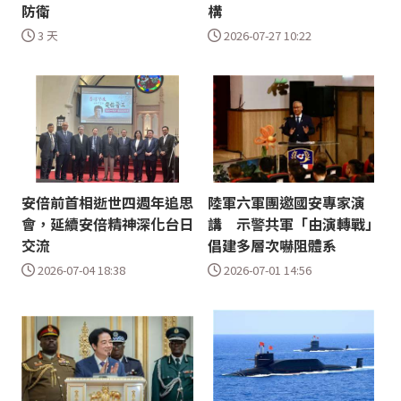
防衛
構
3 天
2026-07-27 10:22
安倍前首相逝世四週年追思
陸軍六軍團邀國安專家演
會，延續安倍精神深化台日
講 示警共軍「由演轉戰」
交流
倡建多層次嚇阻體系
2026-07-04 18:38
2026-07-01 14:56