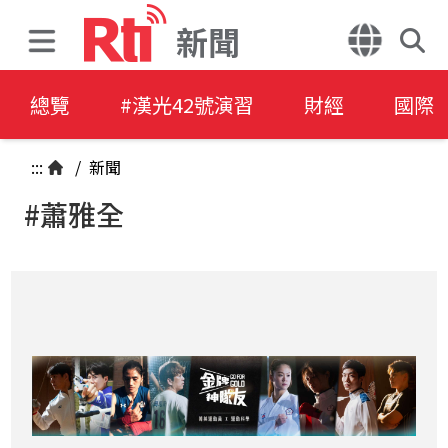
新聞
總覽
#漢光42號演習
財經
國際
:::
/
新聞
#蕭雅全