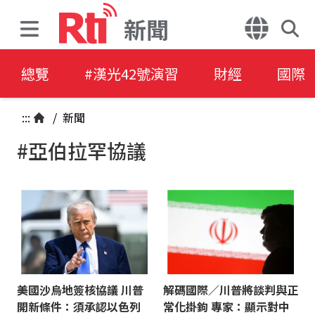
新聞
總覽
#漢光42號演習
財經
國際
:::
/
新聞
#亞伯拉罕協議
美國沙烏地簽核協議 川普
解碼國際／川普將談判與正
開新條件：須承認以色列
常化掛鉤 專家：顯示對中