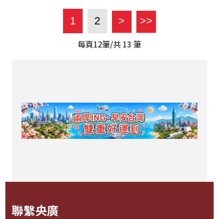
1
2
>
>>
每頁12筆/共
13
筆
聯繫央廣