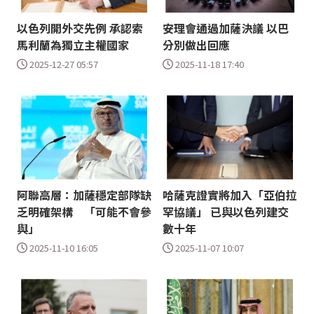
以色列開外交先例 承認索
安理會通過加薩決議 以巴
馬利蘭為獨立主權國家
分別做出回應
2025-12-27 05:57
2025-11-18 17:40
阿聯高層：加薩穩定部隊缺
哈薩克證實將加入「亞伯拉
乏明確架構 「可能不會參
罕協議」 已與以色列建交
與」
數十年
2025-11-10 16:05
2025-11-07 10:07