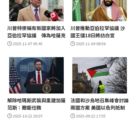
川普特使稱有新國家將加入
川普推動亞伯拉罕協議 沙
亞伯拉罕協議 傳為哈薩克
國王儲18日將訪白宮
2025-11-07 05:45
2025-11-04 08:56
解除哈瑪斯武裝與重建加薩
法國和沙烏地召集峰會討論
范斯：艱鉅任務
兩國方案 美國以色列抵制
2025-10-22 20:07
2025-09-22 17:55