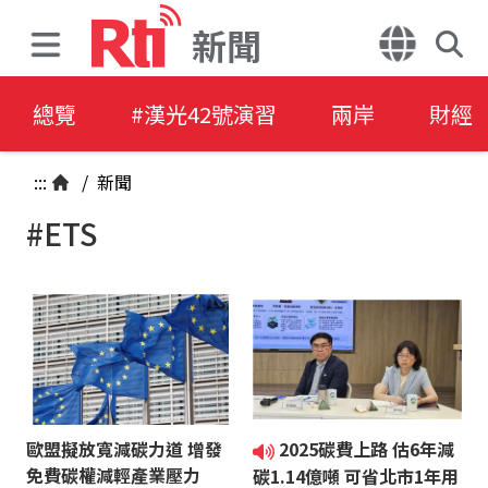
新聞
總覽
#漢光42號演習
兩岸
財經
:::
/
新聞
#ETS
歐盟擬放寬減碳力道 增發
2025碳費上路 估6年減
免費碳權減輕產業壓力
碳1.14億噸 可省北市1年用