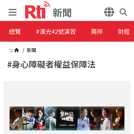
新聞
總覽
#漢光42號演習
兩岸
財經
:::
/
新聞
#身心障礙者權益保障法