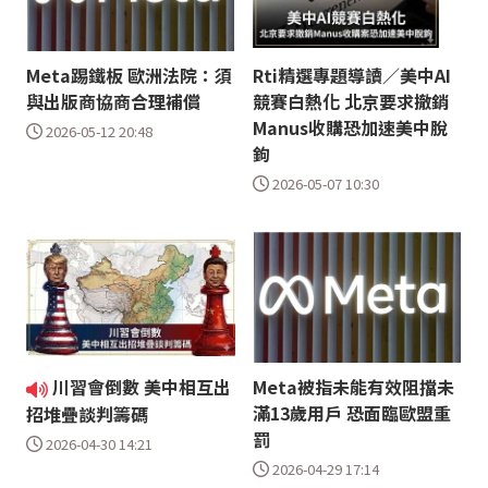
Meta踢鐵板 歐洲法院：須
Rti精選專題導讀／美中AI
與出版商協商合理補償
競賽白熱化 北京要求撤銷
Manus收購恐加速美中脫
2026-05-12 20:48
鉤
2026-05-07 10:30
川習會倒數 美中相互出
Meta被指未能有效阻擋未
滿13歲用戶 恐面臨歐盟重
招堆疊談判籌碼
罰
2026-04-30 14:21
2026-04-29 17:14