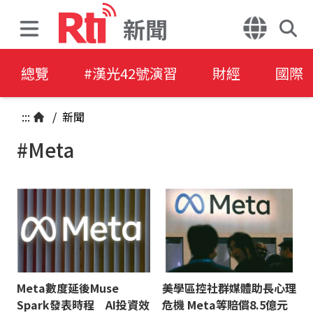
新聞
總覽
#漢光42號演習
財經
國際
:::
/
新聞
#Meta
Meta數度延後Muse
美學區控社群媒體助長心理
Spark發表時程 AI投資效
危機 Meta等賠償8.5億元