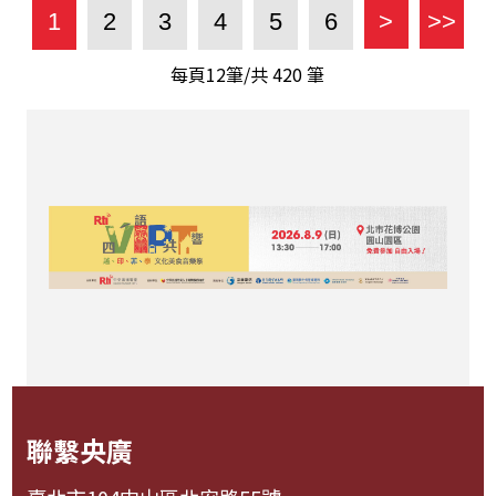
1
2
3
4
5
6
>
>>
每頁12筆/共
420
筆
聯繫央廣