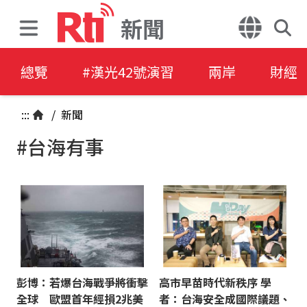
新聞
總覽
#漢光42號演習
兩岸
財經
:::
/
新聞
#台海有事
彭博：若爆台海戰爭將衝擊
高市早苗時代新秩序 學
全球 歐盟首年經損2兆美
者：台海安全成國際議題、