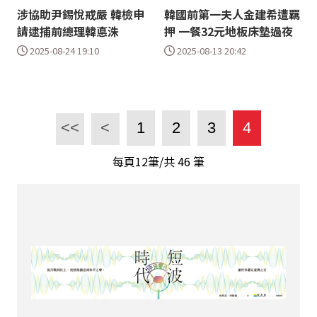
涉協助尹錫悅戒嚴 韓檢申
韓國前第一夫人金建希遭羈
請逮捕前總理韓悳洙
押 一餐32元地板床墊過夜
2025-08-24 19:10
2025-08-13 20:42
<<
<
1
2
3
4
每頁12筆/共
46
筆