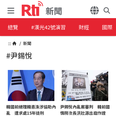
新聞
總覽
#漢光42號演習
財經
國際
:::
/
新聞
#尹錫悅
韓國前總理韓悳洙涉協助內
尹錫悅內亂案審判 韓前國
亂 遭求處15年徒刑
情院次長洪壯源出庭作證