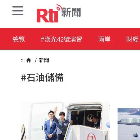
新聞
總覽
#漢光42號演習
兩岸
財經
:::
/
新聞
#石油儲備