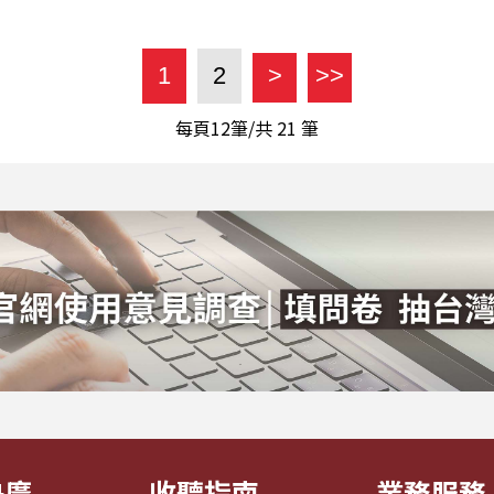
1
2
>
>>
每頁12筆/共
21
筆
央廣
收聽指南
業務服務