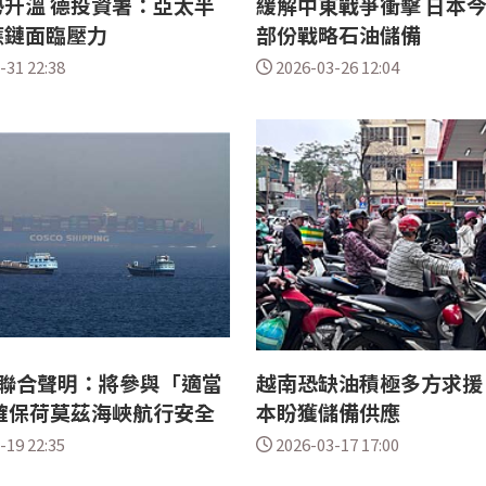
升溫 德投資署：亞太半
緩解中東戰爭衝擊 日本
應鏈面臨壓力
部份戰略石油儲備
-31 22:38
2026-03-26 12:04
國聯合聲明：將參與「適當
越南恐缺油積極多方求援
確保荷莫茲海峽航行安全
本盼獲儲備供應
-19 22:35
2026-03-17 17:00